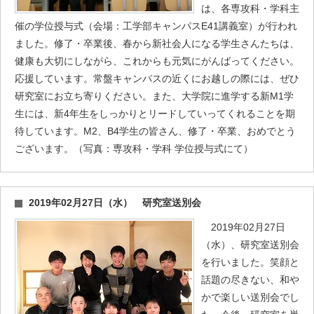
は、各専攻科・学科主
催の学位授与式（会場：工学部キャンパスE41講義室）が行われ
ました。修了・卒業後、春から新社会人になる学生さんたちは、
健康も大切にしながら、これからも元気にがんばってください。
応援しています。常盤キャンパスの近くにお越しの際には、ぜひ
研究室にお立ち寄りください。また、大学院に進学する新M1学
生には、新4年生をしっかりとリードしていってくれることを期
待しています。M2、B4学生の皆さん、修了・卒業、おめでとう
ございます。（写真：専攻科・学科 学位授与式にて）
2019年02月27日（水） 研究室送別会
2019年02月27日
（水）、研究室送別会
を行いました。笑顔と
話題の尽きない、和や
かで楽しい送別会でし