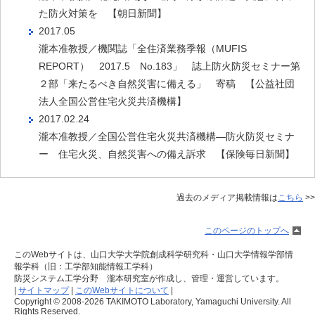
た防火対策を 【朝日新聞】
2017.05
瀧本准教授／機関誌「全住済業務季報（MUFIS
REPORT） 2017.5 No.183」 誌上防火防災セミナー第
２部「来たるべき自然災害に備える」 寄稿 【公益社団
法人全国公営住宅火災共済機構】
2017.02.24
瀧本准教授／全国公営住宅火災共済機構―防火防災セミナ
ー 住宅火災、自然災害への備え訴求 【保険毎日新聞】
過去のメディア掲載情報は
こちら
>>
このページのトップへ
このWebサイトは、山口大学大学院創成科学研究科・山口大学情報学部情
報学科（旧：工学部知能情報工学科）
防災システム工学分野 瀧本研究室が作成し、管理・運営しています。
|
サイトマップ
|
このWebサイトについて
|
Copyright © 2008-2026 TAKIMOTO Laboratory, Yamaguchi University. All
Rights Reserved.