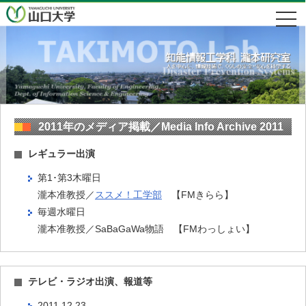
2011年のメディア掲載／Media Info Archive 2011
レギュラー出演
第1･第3木曜日
瀧本准教授／
ススメ！工学部
【FMきらら】
毎週水曜日
瀧本准教授／SaBaGaWa物語 【FMわっしょい】
テレビ・ラジオ出演、報道等
2011.12.23