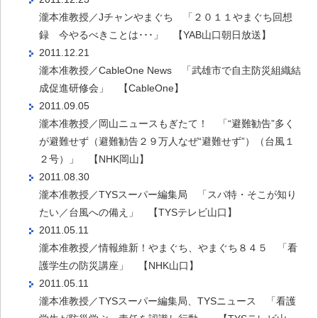
瀧本准教授／Jチャンやまぐち 「２０１１やまぐち回想
録 今やるべきことは･･･」 【YAB山口朝日放送】
2011.12.21
瀧本准教授／CableOne News 「武雄市で自主防災組織結
成促進研修会」 【CableOne】
2011.09.05
瀧本准教授／岡山ニュースもぎたて！ 「“避難勧告”多く
が避難せず（避難勧告２９万人なぜ“避難せず”）（台風１
２号）」 【NHK岡山】
2011.08.30
瀧本准教授／TYSスーパー編集局 「スパ特・そこが知り
たい／台風への備え」 【TYSテレビ山口】
2011.05.11
瀧本准教授／情報維新！やまぐち、やまぐち８４５ 「看
護学生の防災講座」 【NHK山口】
2011.05.11
瀧本准教授／TYSスーパー編集局、TYSニュース 「看護