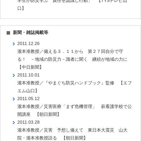
学生が防災学ぶ 責任を認識し行動」 【TYSテレビ山
口】
新聞・雑誌掲載等
2011.12.26
瀧本准教授／備える３．１１から 第２７回自分で守
る！ －地域の防災力－識者に聞く 継続が地域の力に
【中日新聞】
2011.10.01
瀧本准教授／『やまぐち防災ハンドブック』監修 【エフ
エム山口】
2011.05.12
瀧本准教授／災害医療「まず危機管理」 萩看護学校で公
開講座 【朝日新聞】
2011.03.28
瀧本准教授／災害 予想し備えて 東日本大震災 山大
院・瀧本准教授語る 【朝日新聞】